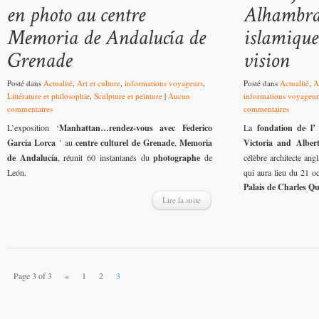
Posté dans
Actualité
,
Art et culture
,
informations voyageurs
,
Posté dans
Actualité
,
A
Littérature et philosophie
,
Sculpture et peinture
|
Aucun
informations voyageur
commentaires
commentaires
L’exposition ‘
Manhattan…rendez-vous avec Federico
La
fondation de l’ 
Garcia Lorca
’ au
centre culturel de Grenade
,
Memoria
Victoria and Albe
de Andalucía
, réunit 60 instantanés du
photographe
de
célèbre architecte ang
León.
qui aura lieu du 21 oc
Palais de Charles Qu
Lire la suite
Page 3 of 3
«
1
2
3