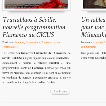
Posté dans
Actualité
,
Art et culture
,
Flamenco
|
Aucun
Posté dans
Actualité
,
S
commentaires
commentaires
Le
Centre des Initiatives Culturelles de l’Université de
Une galerie aux États
d’une vente aux enchèr
Séville (CICUS
) inaugure aujourd’hui le cours
Trastablaos
(littéralement « derrière le
cabaret andalou
»), une
programmation stable de
Flamenco
incarnée par celles qui
furent les premières têtes d’affiche ; elles sont en ce moment
en condition de partager l’expérience artistique et de vie
accumulée tout au long de leur carrière d’artiste.
Lire la suite