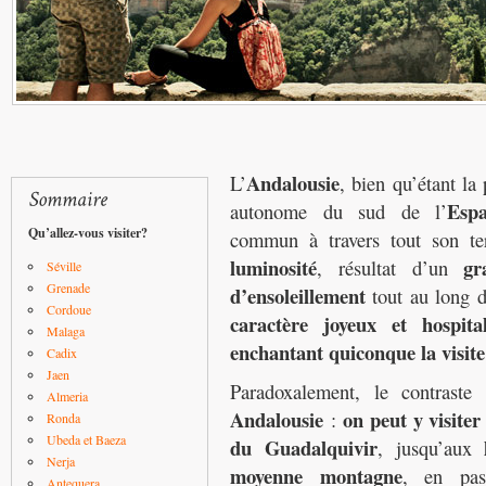
Andalousie
L’
, bien qu’étant l
Esp
autonome du sud de l’
Qu’allez-vous visiter?
commun à travers tout son ter
luminosité
gr
, résultat d’un
Séville
Grenade
d’ensoleillement
tout au long d
Cordoue
caractère joyeux et hospita
Malaga
enchantant quiconque la visite
Cadix
Jaen
Paradoxalement, le contraste
Almeria
Andalousie
on peut y visiter
:
Ronda
Ubeda et Baeza
du Guadalquivir
, jusqu’aux
Nerja
moyenne montagne
, en pas
Antequera