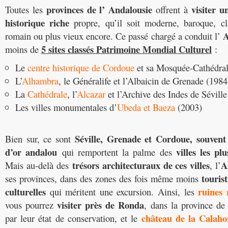
provinces de l’ Andalousie
visiter u
Toutes les
offrent à
historique riche
propre, qu’il soit moderne, baroque, cla
A
romain ou plus vieux encore. Ce passé chargé a conduit l’
5 sites classés Patrimoine Mondial
Culturel
moins de
:
Le
centre historique de Cordoue
et sa Mosquée-Cathédral
L’
Alhambra
, le Généralife et l’Albaicin de Grenade (1984
La
Cathédrale
, l’
Alcazar
et l’Archive des Indes de Séville
Les villes monumentales d’
Ubeda et Baeza
(2003)
Séville, Grenade et Cordoue, souvent
Bien sur, ce sont
d’or andalou
villes les pl
qui remportent la palme des
trésors architecturaux de ces villes
A
Mais au-delà des
, l’
tourist
ses provinces, dans des zones des fois même moins
culturelles
ruines 
qui méritent une excursion. Ainsi, les
visiter près de
Ronda
vous pourrez
, dans la province d
château de la Calaho
par leur état de conservation, et le