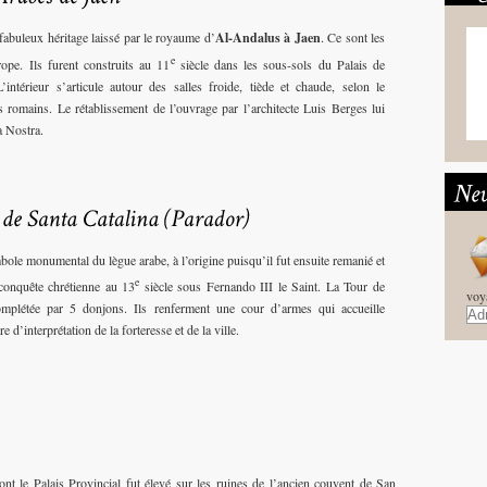
 fabuleux héritage laissé par le royaume d’
Al-Andalus à Jaen
. Ce sont les
e
ope. Ils furent construits au 11
siècle dans les sous-sols du Palais de
’intérieur s’articule autour des salles froide, tiède et chaude, selon le
 romains. Le rétablissement de l’ouvrage par l’architecte Luis Berges lui
a Nostra.
bole monumental du lègue arabe, à l’origine puisqu’il fut ensuite remanié et
e
 conquête chrétienne au 13
siècle sous Fernando III le Saint. La Tour de
voy
mplétée par 5 donjons. Ils renferment une cour d’armes qui accueille
e d’interprétation de la forteresse et de la ville.
dont le Palais Provincial fut élevé sur les ruines de l’ancien couvent de San