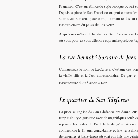
Francisco. C’est un édifice de style baroque ouvert su
Depuis la place de San Francisco on peut contempler d
se trouvait sur cette place carré, tournant le dos au
l’ancien cloître du palais de Los Vélez.
A quelques mètres de la place de San Francisco se tro
où vous pourrez vous détendre et prendre quelques tapas
Connue sous le nom de La Carrera, c’est une des voies 
la vieille ville et la Jaen contemporaine. De part et 
e
l’architecture du 20
siècle à Jaen.
La place et l’église de San Ildefonso ont donné leur
temple de style gothique avec de magnifiques retables 
reposent les restes de l’architecte de génie Andres
commémore le 11 juin, coïncidant avec la « feria chica
de
tavernes et bars-tapas
où sont cuisinés une
cuisi