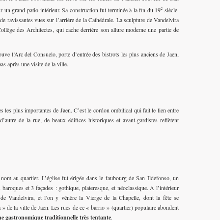
e
r un grand patio intérieur. Sa construction fut terminée à la fin du 19
siècle.
e ravissantes vues sur l’arrière de la Cathédrale. La sculpture de Vandelvira
 Collège des Architectes, qui cache derrière son allure moderne une partie de
uve l’Arc del Consuelo, porte d’entrée des bistrots les plus anciens de Jaen,
 après une visite de la ville.
les plus importantes de Jaen. C’est le cordon ombilical qui fait le lien entre
d’autre de la rue, de beaux édifices historiques et avant-gardistes reflètent
 nom au quartier. L’église fut érigée dans le faubourg de San Ildefonso, un
baroques et 3 façades : gothique, plateresque, et néoclassique. A l’intérieur
 de Vandelvira, et l’on y vénère la Vierge de la Chapelle, dont la fête se
 » de la ville de Jaen. Les rues de ce « barrio » (quartier) populaire abondent
ne gastronomique traditionnelle très tentante
.