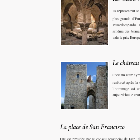
Ils représentent le
plus grands d’Eur
Villardompardo. L
schéma des termes
valu le prix Europ
C’est un autre sym
renforcé après la
l’hommage est co
aujourd’hui le centr
Elle est présidée par le conseil provincial de Jaen, 