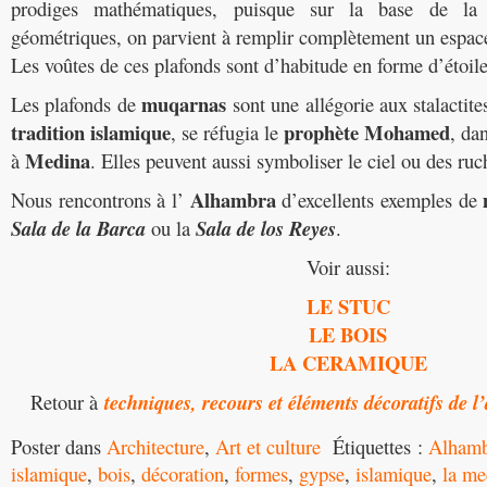
prodiges mathématiques, puisque sur la base de la
géométriques, on parvient à remplir complètement un espace 
Les voûtes de ces plafonds sont d’habitude en forme d’étoil
muqarnas
Les plafonds de
sont une allégorie aux stalactites
tradition islamique
prophète Mohamed
, se réfugia le
, da
Medina
à
. Elles peuvent aussi symboliser le ciel ou des ruc
Alhambra
Nous rencontrons à l’
d’excellents exemples de
Sala de la Barca
ou la
Sala de los Reyes
.
Voir aussi:
LE STUC
LE BOIS
LA CERAMIQUE
Retour à
techniques, recours et éléments décoratifs de l
Poster dans
Architecture
,
Art et culture
Étiquettes :
Alhamb
islamique
,
bois
,
décoration
,
formes
,
gypse
,
islamique
,
la m