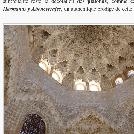
plafonds
surprenante reste la décoration des
, comme c
Hermanas y Abencerrajes
, un authentique prodige de cette 